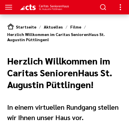
Startseite
Aktuelles
Filme
Herzlich Willkommen im Caritas SeniorenHaus St.
S
Augustin Püttlingen!
zum Haus
ge
Herzlich Willkommen im
e Pflege
en
serer Arbeit
Caritas SeniorenHaus St.
Augustin Püttlingen!
d Therapie
nagement
In einem virtuellen Rundgang stellen
ft
wir Ihnen unser Haus vor.
tlinien