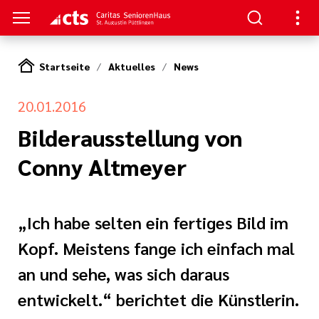
Startseite
Aktuelles
News
S
20.01.2016
zum Haus
ge
Bilderausstellung von
Conny Altmeyer
e Pflege
en
serer Arbeit
d Therapie
„Ich habe selten ein fertiges Bild im
Kopf. Meistens fange ich einfach mal
nagement
an und sehe, was sich daraus
ft
tlinien
entwickelt.“ berichtet die Künstlerin.